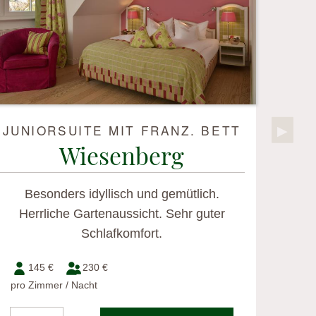
JUNIORSUITE MIT FRANZ. BETT
Next S
▶︎
Wiesenberg
Besonders idyllisch und gemütlich.
Herrliche Gartenaussicht. Sehr guter
Schlafkomfort.
145 €
230 €
pro Zimmer / Nacht