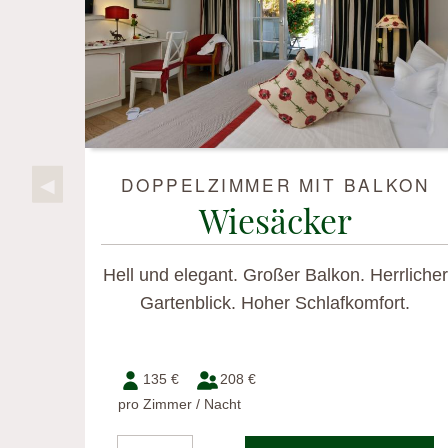
DOPPELZIMMER MIT BALKON
Previous Slide
◀︎
Wiesäcker
Hell und elegant. Großer Balkon. Herrlicher
Gartenblick. Hoher Schlafkomfort.
135 €
208 €
pro Zimmer / Nacht