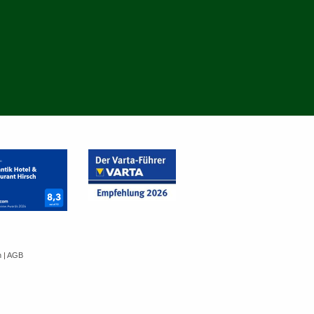
n
|
AGB