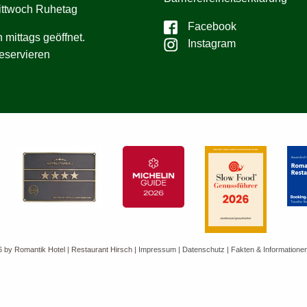
ittwoch Ruhetag
Facebook
 mittags geöffnet.
Instagram
reservieren
 by Romantik Hotel | Restaurant Hirsch
|
Impressum
|
Datenschutz
|
Fakten & Informatione